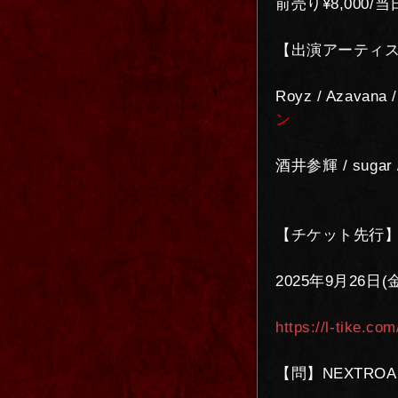
前売り¥8,000/当日
【出演アーティ
Royz / Azavan
ン
酒井参輝 / suga
【チケット先行
2025年9月26日(
https://l-tike.co
【問】NEXTROAD/