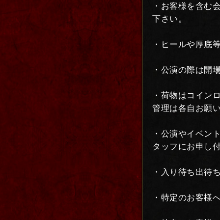
・お客様を含む
下さい。
・ヒールや厚底等
・公演の際は開
・荷物はコイン
管理は各自お願
・公演やイベン
タッフにお申し
・入り待ち出待
・特定のお客様