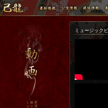
ミュージック
ミ
振
実
ュ
り
演