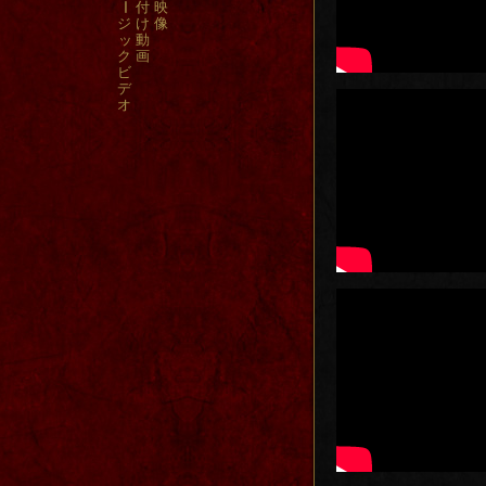
付
映
ー
ジ
け
像
ッ
動
ク
画
ビ
デ
オ