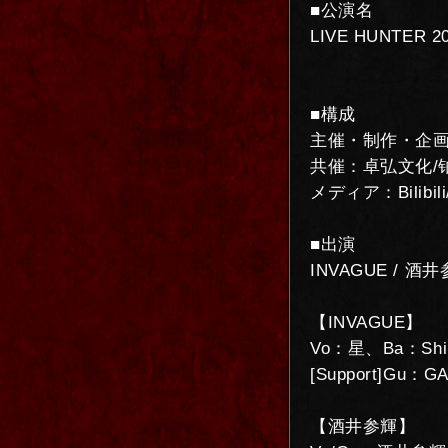
■公演名
LIVE HUNTER 2
■構成
主催・制作・企画：L
共催：卓弘文化/铂金文
メディア：Bilibili
■出演
INVAGUE / 酒井
【INVAGUE】
Vo：星、Ba：Shi
[Support]Gu：G
【酒井参輝】