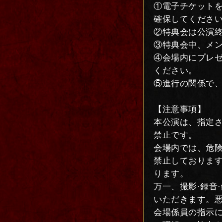
①電子チケット
確保してくださ
②特典会は公演
③特典会中、メ
④会場内にプレ
ください。
⑤進行の関係で
【注意事項】
本公演は、指定さ
禁止です。
会場内では、危
禁止しておりま
ります。
万一、撮影·録音
いただきます。
会場係員の指示