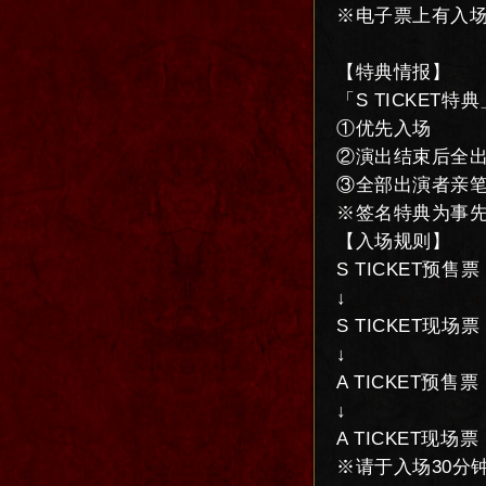
※电子票上有入
【特典情报】
「S TICKET特典
①优先入场
②演出结束后全出演
③全部出演者亲笔
※签名特典为事
【入场规则】
S TICKET预售票
↓
S TICKET现场票
↓
A TICKET预售票
↓
A TICKET现场票
※请于入场30分