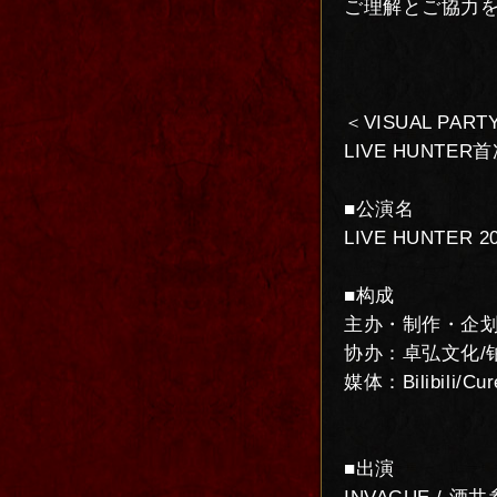
ご理解とご協力
＜VISUAL PART
LIVE HUNT
■公演名
LIVE HUNTER 2
■构成
主办・制作・企划：L
协办：卓弘文化/铂金文
媒体：Bilibili/Cu
■出演