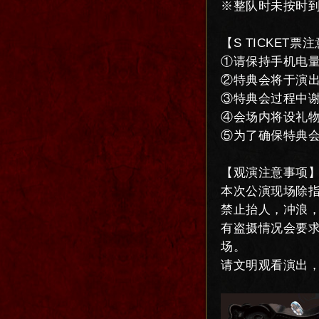
※整队时未按时
【S TICKET票
①请保持手机电
②特典会将于演
③特典会过程中
④会场内将设礼
⑤为了确保特典
【观演注意事项
本次公演现场除
禁止抬人，冲浪
有盗摄情况会要
场。
请文明观看演出