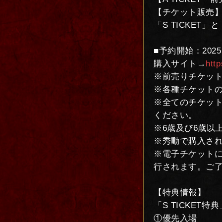
【チケット販売
「S TICKET」
■予約開始：2025.07
購入サイト→
htt
※前売りチケットは2
※各種チケットの
※全てのチケッ
ください。
※6歳及び6歳以
※秀動で購入さ
※電子チケット
行されます。ご
【特典情報】
「S TICKET特典
①優先入場