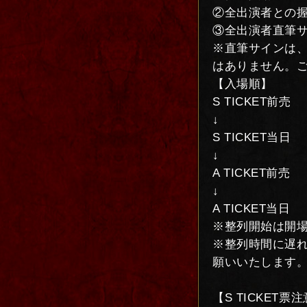
②全出演者との握手
③全出演者直筆サ
※直筆サインは
はありません。
【入場順】
S TICKET前売
↓
S TICKET当日
↓
A TICKET前売
↓
A TICKET当日
※整列開始は開場
※整列時間に遅
願いいたします
【S TICKET票