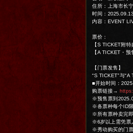
住所：上海市长宁
时间：2025.09.13(
内容：EVENT L
票价：
【S TICKET附特
【A TICKET・预售
【门票发售】
“S TICKET”与“
■开始时间：2025.07
购票链接→
https
※预售票到2025.09
※各票种每个ID
※所有票种卖完
※6岁以上需凭票
※秀动购买的门