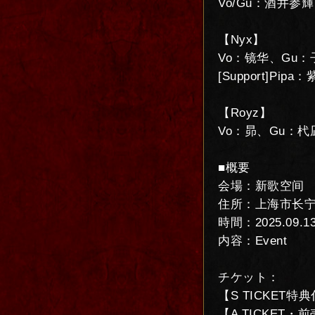
Vo/Gu：酒井参
【Nyx】
Vo：镜华、Gu：
[Support]P
【Royz】
Vo：昴、Gu：杙
■概要
会場：新歌空间
住所：上海市长宁
時間：2025.09.13(
内容：Event
チケット：
【S TICKET特典
【A TICKET・前売