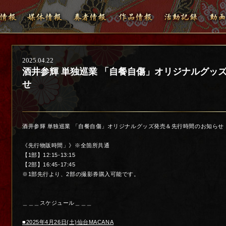
2025.04.22
酒井参輝 単独巡業 「自餐自傷」オリジナルグッ
せ
酒井参輝 単独巡業 「自餐自傷」オリジナルグッズ発売＆先行時間のお知らせ
《先行物販時間」》
※全箇所共通
【1部】12:15-13:15
【2部】16:45-17:45
※1部先行より、2部の撮影券購入可能です。
＿＿＿スケジュール＿＿＿
■2025年4月26日(土)仙台MACANA