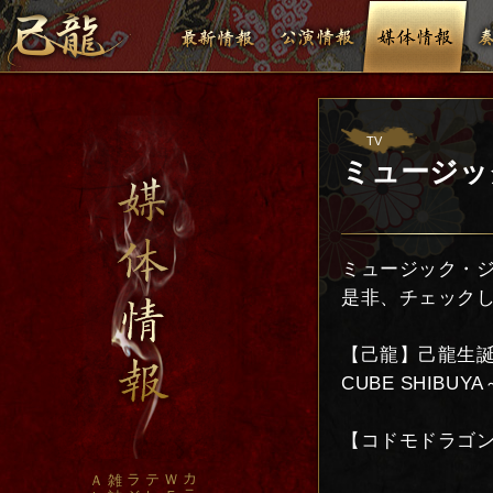
TV
ミュージック・
ミュージック・ジ
是非、チェックし
【己龍】
己龍生誕
CUBE SHIBUY
【コドモドラゴン
カ
ラ
テ
Ｗ
Ａ
雑