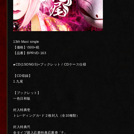
13th Maxi single
【価格】\500+税
【品番】BPRVD-163
●CD(1SONGS)+ブックレット / CDケース仕様
【CD収録】
1.九尾
【ブックレット】
一色日和版
封入特典壱
トレｰディングカｰド２枚封入（全10種類）
封入特典弐
全タイプ購入応募特典応募券「F」