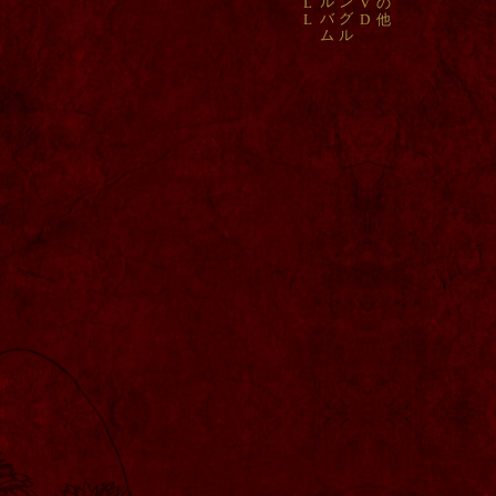
ル
ン
L
V
の
バ
グ
L
D
他
ム
ル