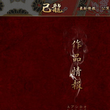
ア
シ
A
D
そ