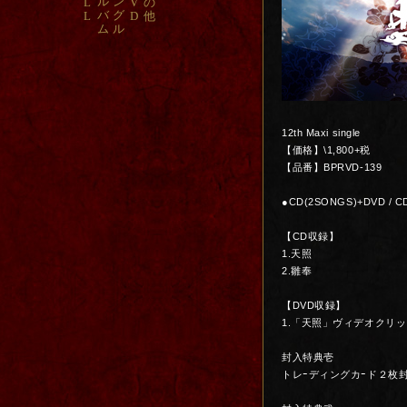
ル
ン
L
V
の
バ
グ
L
D
他
ム
ル
12th Maxi single
【価格】\1,800+税
【品番】BPRVD-139
●CD(2SONGS)+DVD /
【CD収録】
1.天照
2.雛奉
【DVD収録】
1.「天照」ヴィデオクリ
封入特典壱
トレｰディングカｰド２枚封