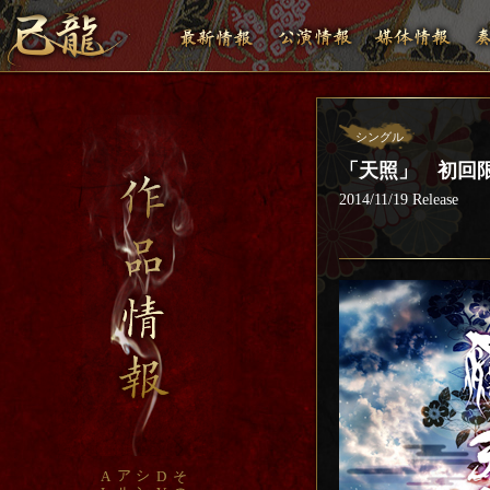
シングル
「天照」 初回限定
2014/11/19 Release
ア
シ
A
D
そ