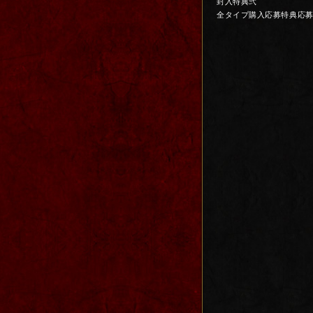
封入特典弐
全タイプ購入応募特典応募