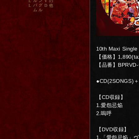
ル
ン
L
V
の
バ
グ
L
D
他
ム
ル
10th Maxi Single
【価格】1,890(tax
【品番】BPRVD-
●CD(2SONGS)
【CD収録】
1.愛怨忌焔
2.嗚呼
【DVD収録】
1.「愛怨忌焔」