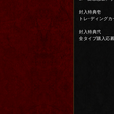
封入特典壱
トレｰディングカ
封入特典弐
全タイプ購入応