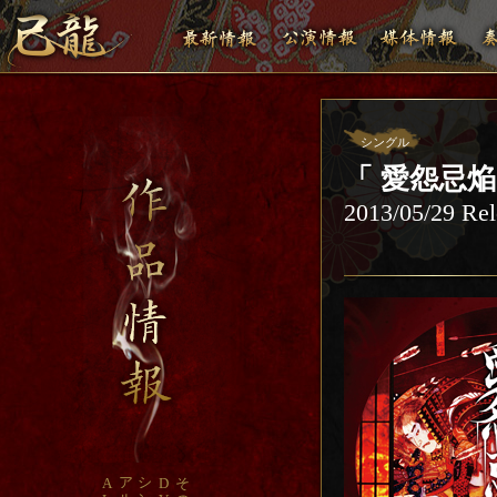
シングル
「 愛怨忌焔
2013/05/29 Rel
ア
シ
A
D
そ