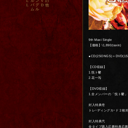
ル
ン
L
V
の
バ
グ
L
D
他
ム
ル
9th Maxi Single
【価格】\1,890(taxin)
●CD(2SONGS)＋DVD(1
【CD収録】
1.悦ト鬱
2.花一匁
【DVD収録】
1.全メンバーの「悦ト鬱」
封入特典壱
トレｰディングカｰド２枚封
封入特典弐
全タイプ購入応募特典応募