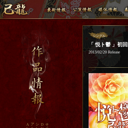
シングル
「 悦ト鬱 」初回限
2013/02/20 Release
ア
シ
A
D
そ