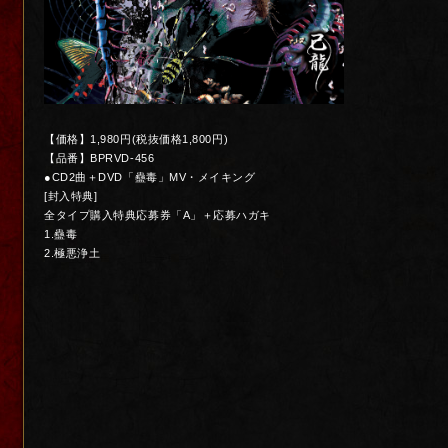
【価格】1,980円(税抜価格1,800円)
【品番】BPRVD-456
●CD2曲＋DVD「蠱毒」MV・メイキング
[封入特典]
全タイプ購入特典応募券「A」＋応募ハガキ
1.蠱毒
2.極悪浄土