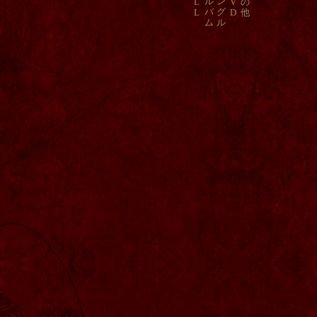
ル
ン
L
V
の
バ
グ
L
D
他
ム
ル