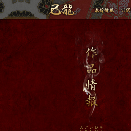
ア
シ
A
D
そ