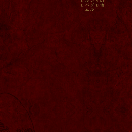
ル
ン
L
V
の
バ
グ
L
D
他
ム
ル