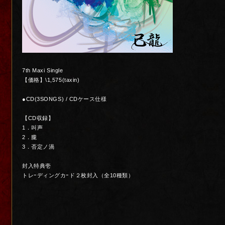
7th Maxi Single
【価格】\1,575(taxin)
●CD(3SONGS) / CDケース仕様
【CD収録】
1．叫声
2．朧
3．否定ノ渦
封入特典壱
トレｰディングカｰド２枚封入（全10種類）