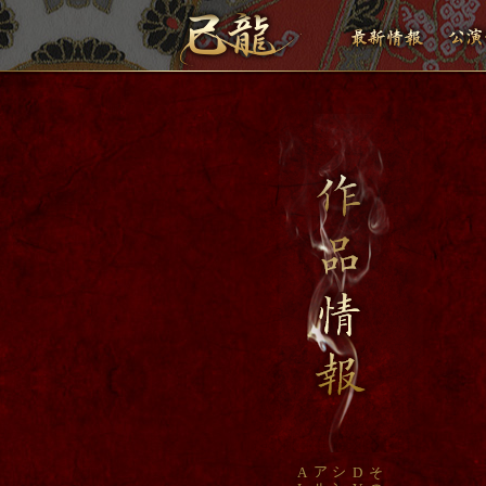
ア
シ
A
D
そ