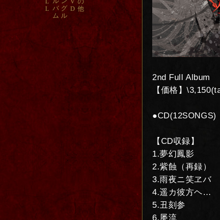
ル
ン
L
V
の
バ
グ
L
D
他
ム
ル
2nd Full Album
【価格】\3,150(ta
●CD(12SONGS)
【CD収録】
1.夢幻鳳影
2.紫蝕（再録）
3.雨夜ニ笑ヱバ
4.遥カ彼方ヘ…
5.丑刻参
6.屡流