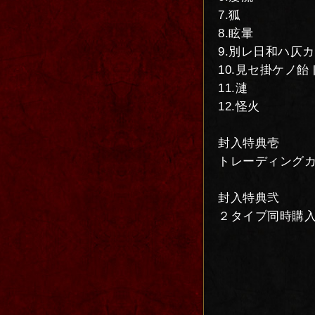
7.狐
8.眩暈
9.別レ日和ハ仄
10.見セ掛ケノ
11.漣
12.怪火
封入特典壱
トレーディングカ
封入特典弐
２タイプ同時購入