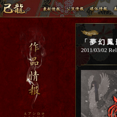
アルバム
「 夢 幻 鳳
2011/03/02 Rel
ア
シ
A
D
そ