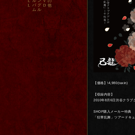
ル
ン
L
V
の
バ
グ
L
D
他
ム
ル
【価格】\4,980(taxin)
【収録内容】
2010年8月6日渋谷クラ
SHOP購入メーカー特典
「狂華乱舞」ツアードキュ