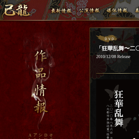
ＤＶＤ
「狂華乱舞〜二〇
2010/12/08 Release
ア
シ
A
D
そ