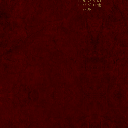
ル
ン
L
V
の
バ
グ
L
D
他
ム
ル