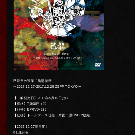
己龍単独巡業「陰陽朧華」
〜2017.12.27-2017.12.28 ZEPP TOKYO〜
【一般発売日】2018年5月16日(水)
【価格】7,800円＋税
【品番】BPRVD-293
【仕様】トールケース仕様・片面二層DVD 2枚組
【2017.12.27朧月夜】
01.朧月夜