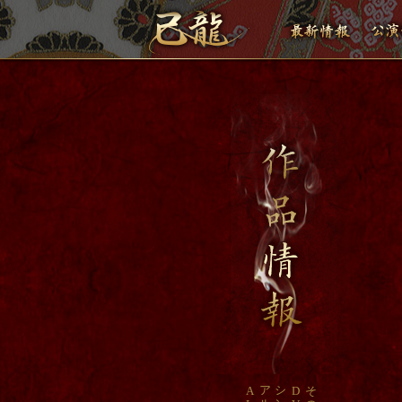
ア
シ
A
D
そ