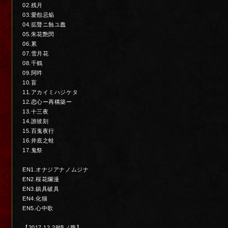
02.残月
03.愛怨忌焔
04.拡聲ニ蝕ユ蠢
05.朱花艶閃
06.累
07.雪月花
08.千鶴
09.阿吽
10.盲
11.アカイミハジケタ
12.恋心ー再構築ー
13.十三夜
14.誰彼刻
15.百鬼夜行
16.井底之蛙
17.鬼祭
EN1.オナジアナノムジナ
EN2.桜花爛漫
EN3.鎮具破具
EN4.化猫
EN5.心中歌
【2017.12.28情ノ華】