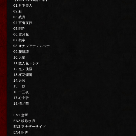
01.月下美人
02.彩
03.残月
04.百鬼夜行
05.阿吽
06.雪月花
07.雛奉
08.オナジアナノムジナ
09.花魁譚
10.天華
11.故人花トシテ
12.鬼ノ傀儡
13.桜花爛漫
14.天照
15.千鶴
16.十三夜
17.心中歌
18.情ノ華
EN1.空蝉
EN2.暁歌水月
EN3.アナザーサイド
EN4.叫声