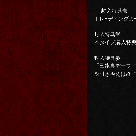
封入特典壱
トレｰディングカ
封入特典弐
４タイプ購入特
封入特典参
「己龍裏デーブイ
※引き換えは終