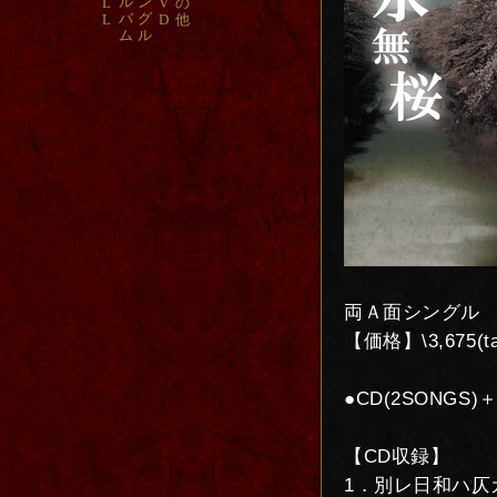
ル
ン
L
V
の
バ
グ
L
D
他
ム
ル
両Ａ面シングル
【価格】\3,675(ta
●CD(2SONGS)
【CD収録】
1．別レ日和ハ仄