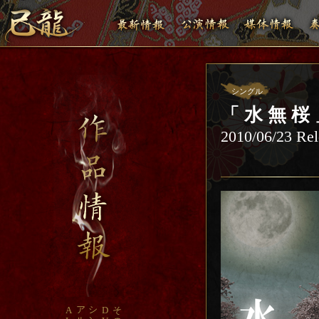
シングル
「 水 無 桜
2010/06/23 Rel
ア
シ
A
D
そ