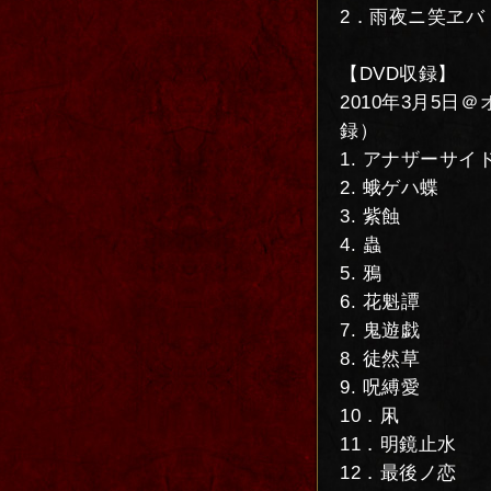
2．雨夜ニ笑ヱバ
【DVD収録】
2010年3月5
録）
1. アナザーサイ
2. 蛾ゲハ蝶
3. 紫蝕
4. 蟲
5. 鴉
6. 花魁譚
7. 鬼遊戯
8. 徒然草
9. 呪縛愛
10．凩
11．明鏡止水
12．最後ノ恋