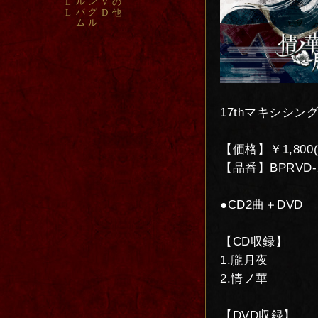
ル
ン
L
V
の
バ
グ
L
D
他
ム
ル
17thマキシシン
【価格】￥1,800
【品番】BPRVD-
●CD2曲＋DVD
【CD収録】
1.朧月夜
2.情ノ華
【DVD収録】