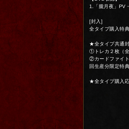
1.「朧月夜」P
[封入]
全タイプ購入特典
★全タイプ共通
①トレカ２枚（全
②カードファイト
回生産分限定特
★全タイプ購入