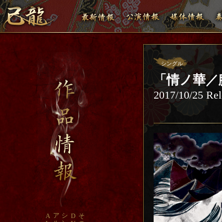
シングル
「情ノ華／朧
2017/10/25 Rel
ア
シ
A
D
そ