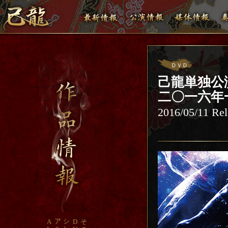
ＤＶＤ
己龍単独公演
二〇一六年一月
2016/05/11 Rel
ア
シ
A
D
そ