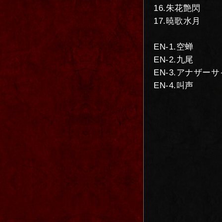
16.朱花艶閃
17.暁歌水月
EN-1.空蝉
EN-2.九尾
EN-3.アナザー
EN-4.叫声