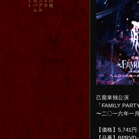
ル
ン
L
V
の
バ
グ
L
D
他
ム
ル
己龍単独公演
「FAMILY PA
〜二〇一六年一月八日
【価格】5,741
【品番】BPRVD-