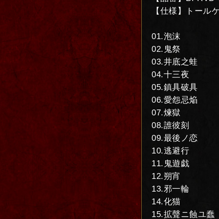
【仕様】トールケ
01.泡沫
02.鬼祭
03.井底之蛙
04.十三夜
05.鎮具破具
06.愛怨忌焔
07.煉獄
08.誰彼刻
09.最後ノ恋
10.逃避行
11.鬼遊戯
12.朔宵
13.邪一輪
14.化猫
15.拡聲ニ蝕ユ蠢